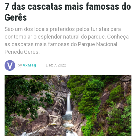
7 das cascatas mais famosas do
Gerês
São um dos locais preferidos pelos turistas para
contemplar o esplendor natural do parque. Conheça
as cascatas mais famosas do Parque Nacional
Peneda Gerês.
by
VxMag
Dez 7, 2022