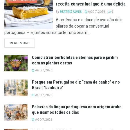
receita conventual que é uma delícia
BY
BEATRIZ ALVES
AGO 7, 2026
0
A amêndoa e o doce de ovo são dois
pilares da doçaria conventual
portuguesa — e juntos numa tarte funcionam...
DETAILS
READ MORE
Como atrair borboletas e abelhas para o jardim
com as plantas certas
AGO 7, 2026
Porque em Portugal se diz “casa de banho” e no
Brasil “banheiro”
AGO 7, 2026
Palavras da língua portuguesa com origem árabe
que usamos todos os dias
AGO 7, 2026