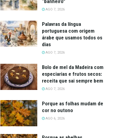
“banheiro”
AGO 7, 2026
Palavras da língua
portuguesa com origem
árabe que usamos todos os
dias
AGO 7, 2026
Bolo de mel da Madeira com
especiarias e frutos secos:
receita que sai sempre bem
AGO 7, 2026
Porque as folhas mudam de
cor no outono
AGO 6, 2026
Porque as abelhas