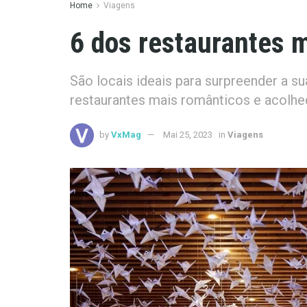
Home
Viagens
6 dos restaurantes 
São locais ideais para surpreender a s
restaurantes mais românticos e acolhe
by
VxMag
Mai 25, 2023
in
Viagens