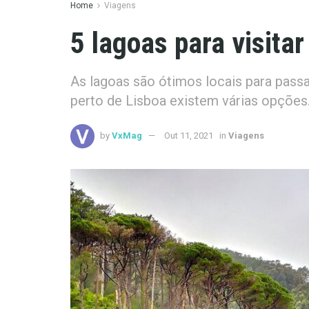
Home
Viagens
5 lagoas para visitar
As lagoas são ótimos locais para pass
perto de Lisboa existem várias opções
by
VxMag
Out 11, 2021
in
Viagens