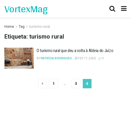
VortexMag
Home
Tag
turismo rural
Etiqueta:
turismo rural
O turismo rural que deu a volta à Aldeia do Juízo
BY
PATRÍCIA RODRIGUES
FEV 17, 2020
1
1
…
3
4