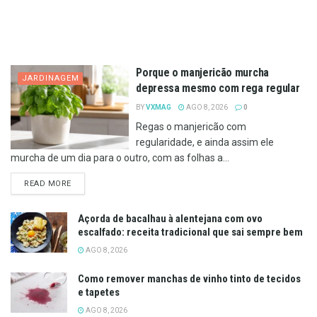
Porque o manjericão murcha
JARDINAGEM
depressa mesmo com rega regular
BY
VXMAG
AGO 8, 2026
0
Regas o manjericão com
regularidade, e ainda assim ele
murcha de um dia para o outro, com as folhas a...
DETAILS
READ MORE
Açorda de bacalhau à alentejana com ovo
escalfado: receita tradicional que sai sempre bem
AGO 8, 2026
Como remover manchas de vinho tinto de tecidos
e tapetes
AGO 8, 2026