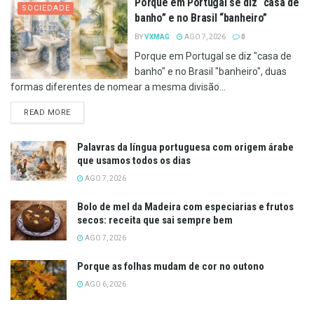
Porque em Portugal se diz “casa de
SOCIEDADE
banho” e no Brasil “banheiro”
BY
VXMAG
AGO 7, 2026
0
Porque em Portugal se diz "casa de
banho" e no Brasil "banheiro", duas
formas diferentes de nomear a mesma divisão...
DETAILS
READ MORE
Palavras da língua portuguesa com origem árabe
que usamos todos os dias
AGO 7, 2026
Bolo de mel da Madeira com especiarias e frutos
secos: receita que sai sempre bem
AGO 7, 2026
Porque as folhas mudam de cor no outono
AGO 6, 2026