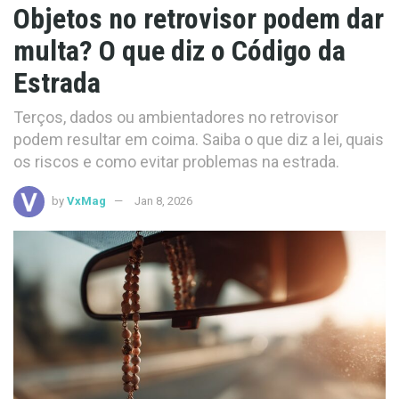
Objetos no retrovisor podem dar
multa? O que diz o Código da
Estrada
Terços, dados ou ambientadores no retrovisor
podem resultar em coima. Saiba o que diz a lei, quais
os riscos e como evitar problemas na estrada.
by
VxMag
Jan 8, 2026