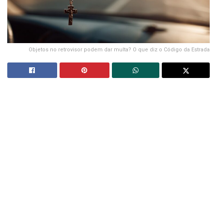
Objetos no retrovisor podem dar multa? O que diz o Código da Estrada