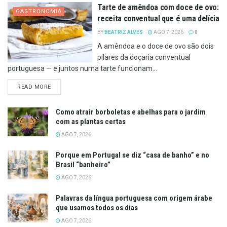
Tarte de amêndoa com doce de ovo:
GASTRONOMIA
receita conventual que é uma delícia
BY
BEATRIZ ALVES
AGO 7, 2026
0
A amêndoa e o doce de ovo são dois
pilares da doçaria conventual
portuguesa — e juntos numa tarte funcionam...
DETAILS
READ MORE
Como atrair borboletas e abelhas para o jardim
com as plantas certas
AGO 7, 2026
Porque em Portugal se diz “casa de banho” e no
Brasil “banheiro”
AGO 7, 2026
Palavras da língua portuguesa com origem árabe
que usamos todos os dias
AGO 7, 2026