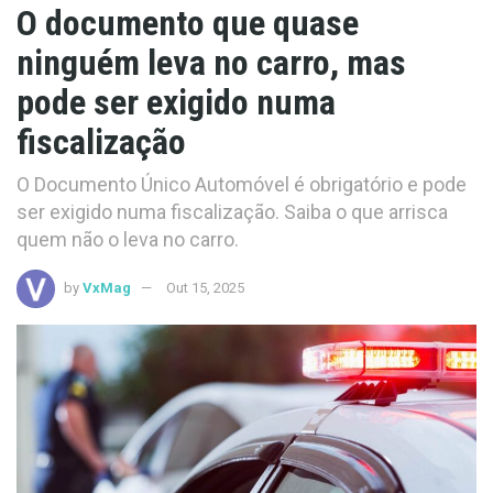
O documento que quase
ninguém leva no carro, mas
pode ser exigido numa
fiscalização
O Documento Único Automóvel é obrigatório e pode
ser exigido numa fiscalização. Saiba o que arrisca
quem não o leva no carro.
by
VxMag
Out 15, 2025