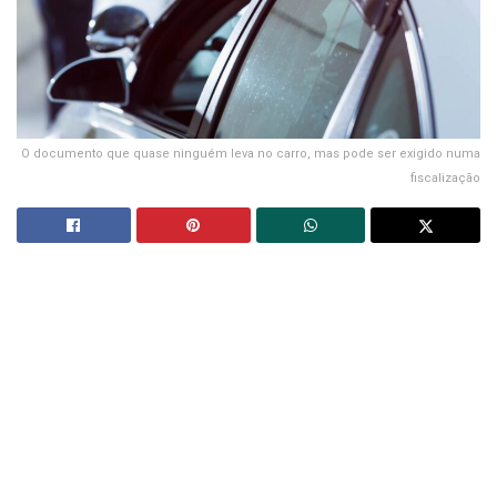
O documento que quase ninguém leva no carro, mas pode ser exigido numa
fiscalização