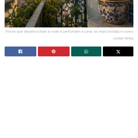
Flores que desabrocham à noite e perfumam a casa: as mais bonitas e como
cuidar delas