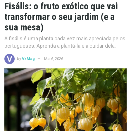
Fisális: o fruto exótico que vai
transformar o seu jardim (e a
sua mesa)
A fisális é uma planta cada vez mais apreciada pelos
portugueses. Aprenda a plantá-la e a cuidar dela.
by
VxMag
Mai 6, 2026