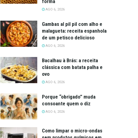
forma
AGO 6, 2026
Gambas al pil pil com alho e
malagueta: receita espanhola
de um petisco delicioso
AGO 6, 2026
Bacalhau à Brás: a receita
clássica com batata palha e
ovo
AGO 6, 2026
Porque “obrigado” muda
consoante quem o diz
AGO 6, 2026
Como limpar o micro-ondas
sem produtos químicos em