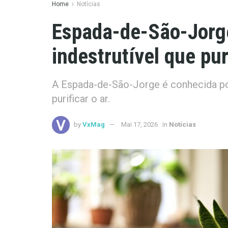
Home
Notícias
Espada-de-São-Jorge
indestrutível que pur
A Espada-de-São-Jorge é conhecida po
purificar o ar.
by
VxMag
Mai 17, 2026
in
Notícias