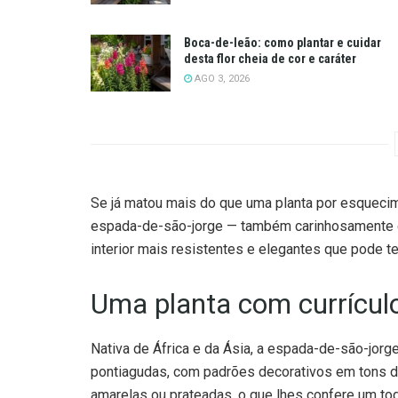
Boca-de-leão: como plantar e cuidar
desta flor cheia de cor e caráter
AGO 3, 2026
Se já matou mais do que uma planta por esquecim
espada-de-são-jorge — também carinhosamente c
interior mais resistentes e elegantes que pode te
Uma planta com currículo
Nativa de África e da Ásia, a espada-de-são-jorge
pontiagudas, com padrões decorativos em tons 
amarelas ou prateadas, o que lhes confere um to