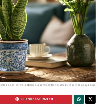
ada-de-São-Jorge: a planta quase indestrutível que purifica o ar da sua casa
Guardar no Pinterest