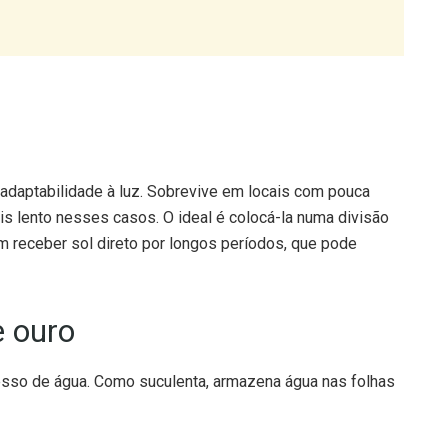
adaptabilidade à luz. Sobrevive em locais com pouca
s lento nesses casos. O ideal é colocá-la numa divisão
em receber sol direto por longos períodos, que pode
e ouro
esso de água. Como suculenta, armazena água nas folhas
ês semanas, apenas quando o substrato estiver