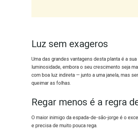
Luz sem exageros
Uma das grandes vantagens desta planta é a sua 
luminosidade, embora o seu crescimento seja mai
com boa luz indireta — junto a uma janela, mas s
queimar as folhas.
Regar menos é a regra d
O maior inimigo da espada-de-são-jorge é o exc
e precisa de muito pouca rega.
Primavera e verão:
regue a cada duas a tr
completamente seco.