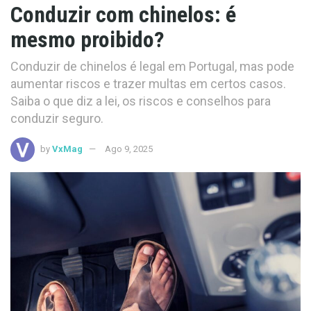
Conduzir com chinelos: é
mesmo proibido?
Conduzir de chinelos é legal em Portugal, mas pode
aumentar riscos e trazer multas em certos casos.
Saiba o que diz a lei, os riscos e conselhos para
conduzir seguro.
by
VxMag
Ago 9, 2025