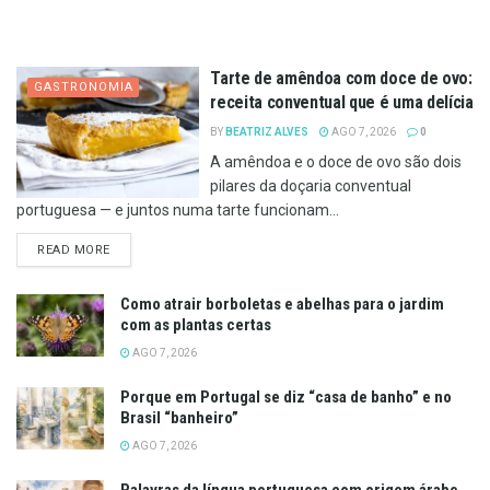
Tarte de amêndoa com doce de ovo:
GASTRONOMIA
receita conventual que é uma delícia
BY
BEATRIZ ALVES
AGO 7, 2026
0
A amêndoa e o doce de ovo são dois
pilares da doçaria conventual
portuguesa — e juntos numa tarte funcionam...
DETAILS
READ MORE
Como atrair borboletas e abelhas para o jardim
com as plantas certas
AGO 7, 2026
Porque em Portugal se diz “casa de banho” e no
Brasil “banheiro”
AGO 7, 2026