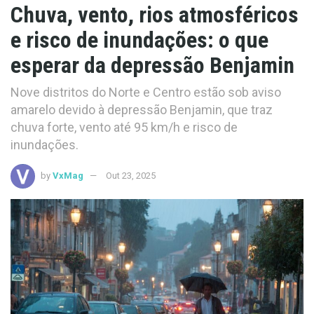
Chuva, vento, rios atmosféricos
e risco de inundações: o que
esperar da depressão Benjamin
Nove distritos do Norte e Centro estão sob aviso
amarelo devido à depressão Benjamin, que traz
chuva forte, vento até 95 km/h e risco de
inundações.
by
VxMag
Out 23, 2025