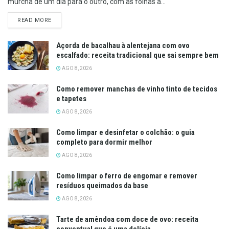
murcha de um dia para o outro, com as folhas a...
DETAILS
READ MORE
Açorda de bacalhau à alentejana com ovo
escalfado: receita tradicional que sai sempre bem
AGO 8, 2026
Como remover manchas de vinho tinto de tecidos
e tapetes
AGO 8, 2026
Como limpar e desinfetar o colchão: o guia
completo para dormir melhor
AGO 8, 2026
Como limpar o ferro de engomar e remover
resíduos queimados da base
AGO 8, 2026
Tarte de amêndoa com doce de ovo: receita
conventual que é uma delícia