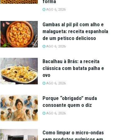
forma
AGO 6, 2026
Gambas al pil pil com alho e
malagueta: receita espanhola
de um petisco delicioso
AGO 6, 2026
Bacalhau à Brás: a receita
clássica com batata palha e
ovo
AGO 6, 2026
Porque “obrigado” muda
consoante quem o diz
AGO 6, 2026
Como limpar o micro-ondas
sem produtos químicos em