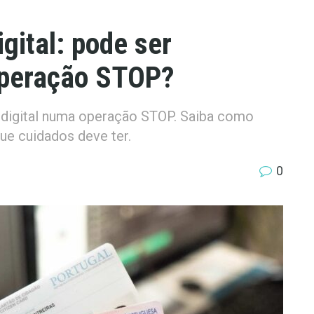
gital: pode ser
peração STOP?
o digital numa operação STOP. Saiba como
que cuidados deve ter.
0