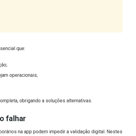
sencial que:
ção;
ejam operacionais;
ompleta, obrigando a soluções alternativas.
o falhar
orários na app podem impedir a validação digital. Nestes
sterior do documento físico.