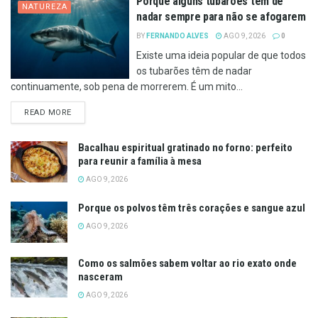
Porque alguns tubarões têm de
NATUREZA
nadar sempre para não se afogarem
BY
FERNANDO ALVES
AGO 9, 2026
0
Existe uma ideia popular de que todos
os tubarões têm de nadar
continuamente, sob pena de morrerem. É um mito...
DETAILS
READ MORE
Bacalhau espiritual gratinado no forno: perfeito
para reunir a família à mesa
AGO 9, 2026
Porque os polvos têm três corações e sangue azul
AGO 9, 2026
Como os salmões sabem voltar ao rio exato onde
nasceram
AGO 9, 2026