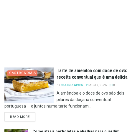
Tarte de amêndoa com doce de ovo:
GASTRONOMIA
receita conventual que é uma delícia
BY
BEATRIZ ALVES
AGO 7, 2026
0
A amêndoa e o doce de ovo são dois
pilares da doçaria conventual
portuguesa — e juntos numa tarte funcionam...
DETAILS
READ MORE
Como atrair borboletas e abelhas para o jardim