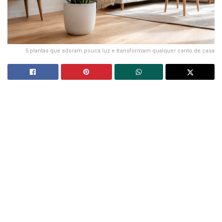
5 plantas que adoram pouca luz e transformam qualquer canto de casa