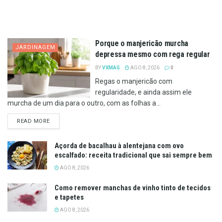
Porque o manjericão murcha
JARDINAGEM
depressa mesmo com rega regular
BY
VXMAG
AGO 8, 2026
0
Regas o manjericão com
regularidade, e ainda assim ele
murcha de um dia para o outro, com as folhas a...
DETAILS
READ MORE
Açorda de bacalhau à alentejana com ovo
escalfado: receita tradicional que sai sempre bem
AGO 8, 2026
Como remover manchas de vinho tinto de tecidos
e tapetes
AGO 8, 2026