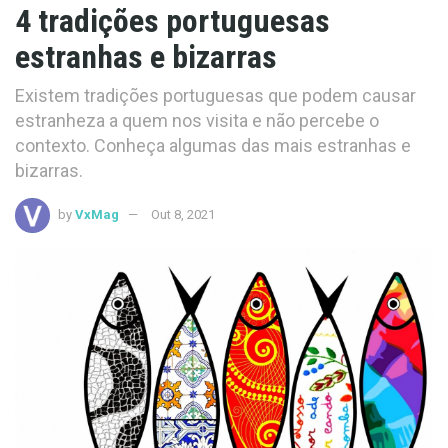
4 tradições portuguesas
estranhas e bizarras
Existem tradições portuguesas que podem causar
estranheza a quem nos visita e não percebe o
contexto. Conheça algumas das mais estranhas e
bizarras.
by
VxMag
Out 8, 2021