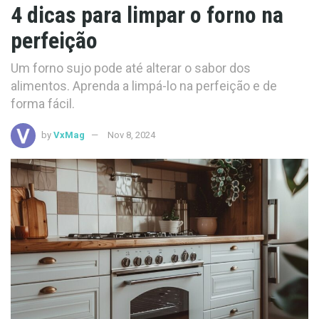
4 dicas para limpar o forno na
perfeição
Um forno sujo pode até alterar o sabor dos
alimentos. Aprenda a limpá-lo na perfeição e de
forma fácil.
by
VxMag
Nov 8, 2024