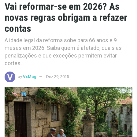
Vai reformar-se em 2026? As
novas regras obrigam a refazer
contas
A idade legal da reforma sobe para 66 anos e 9
meses em 2026. Saiba quem é afetado, quais as
penalizações e que exceções permitem evitar
cortes.
by
VxMag
Dez 29, 2025