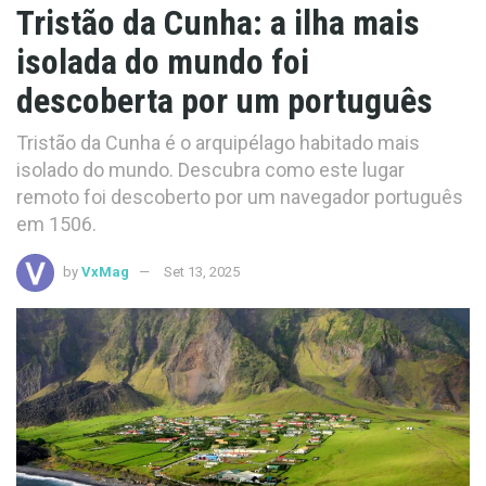
Tristão da Cunha: a ilha mais
isolada do mundo foi
descoberta por um português
Tristão da Cunha é o arquipélago habitado mais
isolado do mundo. Descubra como este lugar
remoto foi descoberto por um navegador português
em 1506.
by
VxMag
Set 13, 2025