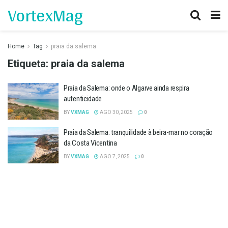
VortexMag
Home
Tag
praia da salema
Etiqueta:
praia da salema
Praia da Salema: onde o Algarve ainda respira
autenticidade
BY
VXMAG
AGO 30, 2025
0
Praia da Salema: tranquilidade à beira-mar no coração
da Costa Vicentina
BY
VXMAG
AGO 7, 2025
0