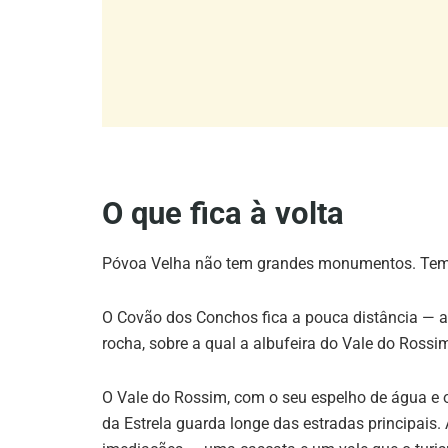
O que fica à volta
Póvoa Velha não tem grandes monumentos. Tem a s
O Covão dos Conchos fica a pouca distância — a
rocha, sobre a qual a albufeira do Vale do Ross
O Vale do Rossim, com o seu espelho de água e os
da Estrela guarda longe das estradas principais.
imediações — uma cascata e um vale que o turi