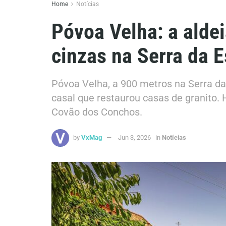
Home
Notícias
Póvoa Velha: a alde
cinzas na Serra da E
Póvoa Velha, a 900 metros na Serra da
casal que restaurou casas de granito. H
Covão dos Conchos.
by
VxMag
Jun 3, 2026
in
Notícias