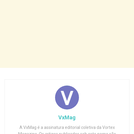
VxMag
A VxMag é a assinatura editorial coletiva da Vortex
Magazine. Os artigos publicados sob este nome são