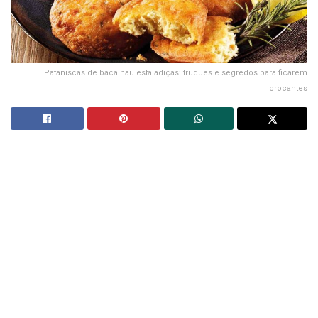
Pataniscas de bacalhau estaladiças: truques e segredos para ficarem
crocantes