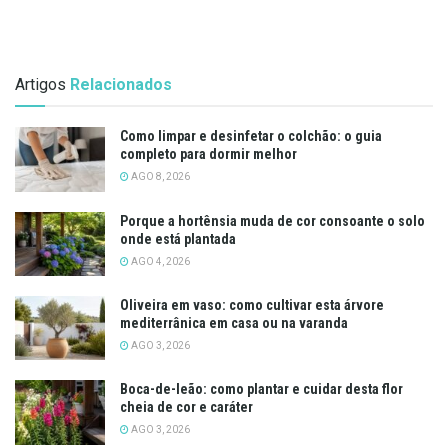
Artigos
Relacionados
Como limpar e desinfetar o colchão: o guia
completo para dormir melhor
AGO 8, 2026
Porque a hortênsia muda de cor consoante o solo
onde está plantada
AGO 4, 2026
Oliveira em vaso: como cultivar esta árvore
mediterrânica em casa ou na varanda
AGO 3, 2026
Boca-de-leão: como plantar e cuidar desta flor
cheia de cor e caráter
AGO 3, 2026