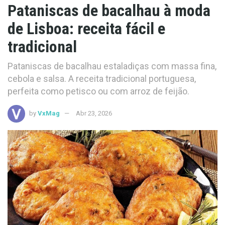
Pataniscas de bacalhau à moda
de Lisboa: receita fácil e
tradicional
Pataniscas de bacalhau estaladiças com massa fina,
cebola e salsa. A receita tradicional portuguesa,
perfeita como petisco ou com arroz de feijão.
by
VxMag
Abr 23, 2026