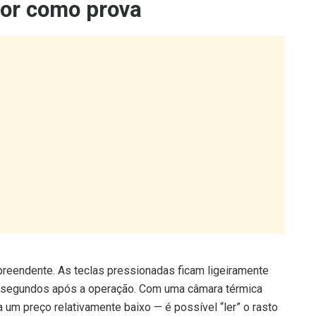
rpreendente. As teclas pressionadas ficam ligeiramente
s segundos após a operação. Com uma câmara térmica
 um preço relativamente baixo — é possível “ler” o rasto
 no espectro térmico durante tempo suficiente para ser