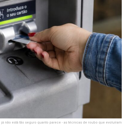
 já não está tão seguro quanto parece - as técnicas de roubo que evoluíram