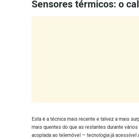
Esta é a técnica mais recente e talvez a mais su
mais quentes do que as restantes durante vário
acoplada ao telemóvel — tecnologia já acessível a
de calor imediatamente após a vítima se afastar.
A sequência das teclas pressionadas fica visível