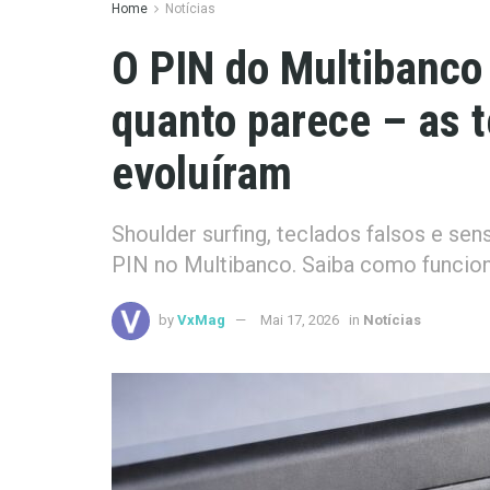
Home
Notícias
O PIN do Multibanco 
quanto parece – as 
evoluíram
Shoulder surfing, teclados falsos e sen
PIN no Multibanco. Saiba como funcion
by
VxMag
Mai 17, 2026
in
Notícias