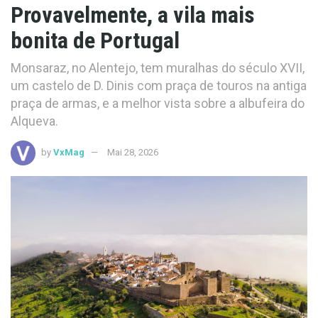
Provavelmente, a vila mais
bonita de Portugal
Monsaraz, no Alentejo, tem muralhas do século XVII,
um castelo de D. Dinis com praça de touros na antiga
praça de armas, e a melhor vista sobre a albufeira do
Alqueva.
by
VxMag
Mai 28, 2026