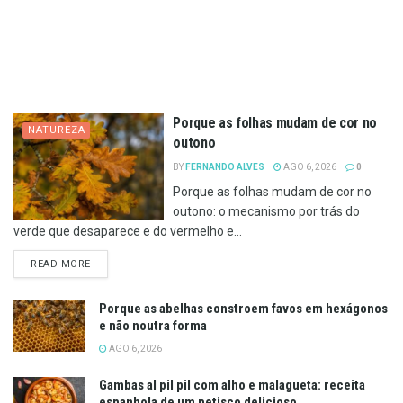
Porque as folhas mudam de cor no
NATUREZA
outono
BY
FERNANDO ALVES
AGO 6, 2026
0
Porque as folhas mudam de cor no
outono: o mecanismo por trás do
verde que desaparece e do vermelho e...
DETAILS
READ MORE
Porque as abelhas constroem favos em hexágonos
e não noutra forma
AGO 6, 2026
Gambas al pil pil com alho e malagueta: receita
espanhola de um petisco delicioso