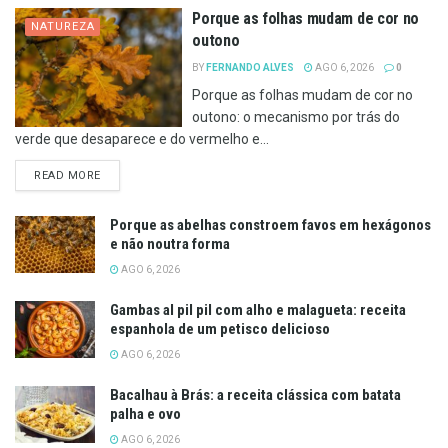
Porque as folhas mudam de cor no
NATUREZA
outono
BY
FERNANDO ALVES
AGO 6, 2026
0
Porque as folhas mudam de cor no
outono: o mecanismo por trás do
verde que desaparece e do vermelho e...
DETAILS
READ MORE
Porque as abelhas constroem favos em hexágonos
e não noutra forma
AGO 6, 2026
Gambas al pil pil com alho e malagueta: receita
espanhola de um petisco delicioso
AGO 6, 2026
Bacalhau à Brás: a receita clássica com batata
palha e ovo
AGO 6, 2026