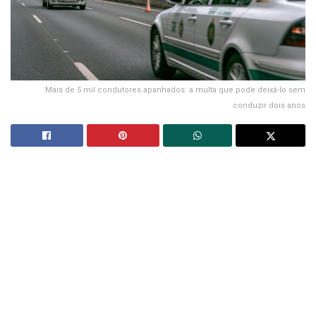
Mais de 5 mil condutores apanhados: a multa que pode deixá-lo sem
conduzir dois anos