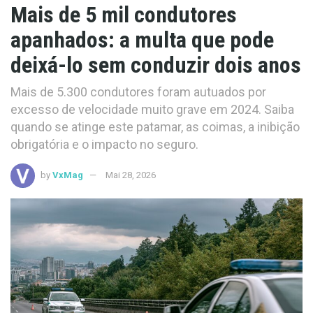
Mais de 5 mil condutores
apanhados: a multa que pode
deixá-lo sem conduzir dois anos
Mais de 5.300 condutores foram autuados por
excesso de velocidade muito grave em 2024. Saiba
quando se atinge este patamar, as coimas, a inibição
obrigatória e o impacto no seguro.
by
VxMag
Mai 28, 2026