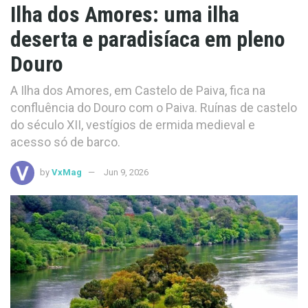
Ilha dos Amores: uma ilha
deserta e paradisíaca em pleno
Douro
A Ilha dos Amores, em Castelo de Paiva, fica na
confluência do Douro com o Paiva. Ruínas de castelo
do século XII, vestígios de ermida medieval e
acesso só de barco.
by
VxMag
Jun 9, 2026