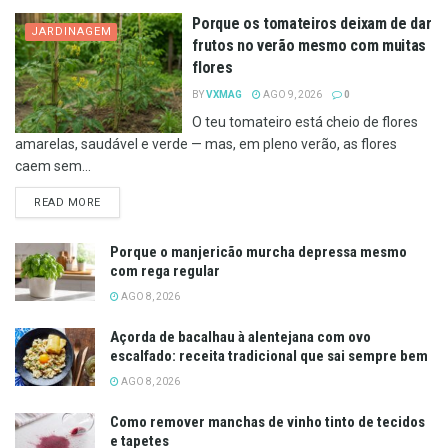
Porque os tomateiros deixam de dar
JARDINAGEM
frutos no verão mesmo com muitas
flores
BY
VXMAG
AGO 9, 2026
0
O teu tomateiro está cheio de flores
amarelas, saudável e verde — mas, em pleno verão, as flores
caem sem...
DETAILS
READ MORE
Porque o manjericão murcha depressa mesmo
com rega regular
AGO 8, 2026
Açorda de bacalhau à alentejana com ovo
escalfado: receita tradicional que sai sempre bem
AGO 8, 2026
Como remover manchas de vinho tinto de tecidos
e tapetes