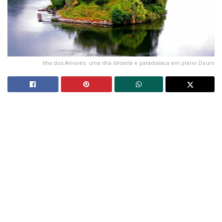
Ilha dos Amores: uma ilha deserta e paradisíaca em pleno Douro