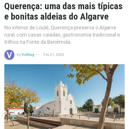
Querença: uma das mais típicas
e bonitas aldeias do Algarve
No interior de Loulé, Querença preserva o Algarve
rural, com casas caiadas, gastronomia tradicional e
trilhos na Fonte da Benémola.
by
VxMag
Fev 21, 2026