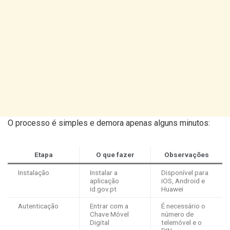
O processo é simples e demora apenas alguns minutos:
Etapa
O que fazer
Observações
Instalação
Instalar a
Disponível para
aplicação
iOS, Android e
id.gov.pt
Huawei
Autenticação
Entrar com a
É necessário o
Chave Móvel
número de
Digital
telemóvel e o