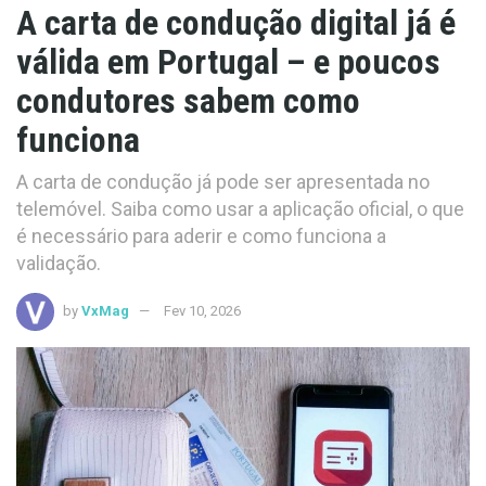
A carta de condução digital já é
válida em Portugal – e poucos
condutores sabem como
funciona
A carta de condução já pode ser apresentada no
telemóvel. Saiba como usar a aplicação oficial, o que
é necessário para aderir e como funciona a
validação.
by
VxMag
Fev 10, 2026