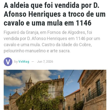
A aldeia que foi vendida por D.
Afonso Henriques a troco de um
cavalo e uma mula em 1146
Figueiró da Granja, em Fornos de Algodres, foi
vendida por D. Afonso Henriques em 1146 por um
cavalo e uma mula. Castro da Idade do Cobre,
pelourinho manuelino e arte sacra.
by
VxMag
Jun 7, 2026