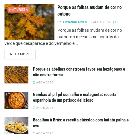
Porque as folhas mudam de cor no
NATUREZA
outono
BY
FERNANDO ALVES
AGO 6, 2026
0
Porque as folhas mudam de cor no
outono: o mecanismo por trás do
verde que desaparece e do vermelho e...
DETAILS
READ MORE
Porque as abelhas constroem favos em hexágonos e
não noutra forma
AGO 6, 2026
Gambas al pil pil com alho e malagueta: receita
espanhola de um petisco delicioso
AGO 6, 2026
Bacalhau à Brás: a receita clássica com batata palha e
ovo
AGO 6, 2026