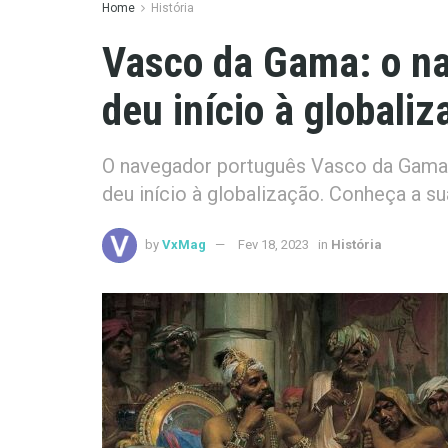
Home
História
Vasco da Gama: o n
deu início à globali
O navegador português Vasco da Gama 
deu início à globalização. Conheça a sua
by
VxMag
Fev 18, 2023
in
História