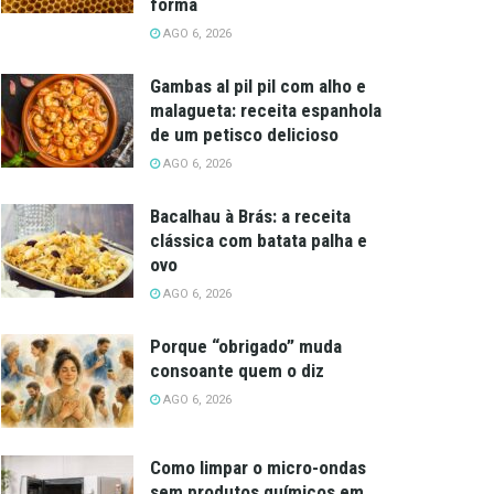
forma
AGO 6, 2026
Gambas al pil pil com alho e
malagueta: receita espanhola
de um petisco delicioso
AGO 6, 2026
Bacalhau à Brás: a receita
clássica com batata palha e
ovo
AGO 6, 2026
Porque “obrigado” muda
consoante quem o diz
AGO 6, 2026
Como limpar o micro-ondas
sem produtos químicos em