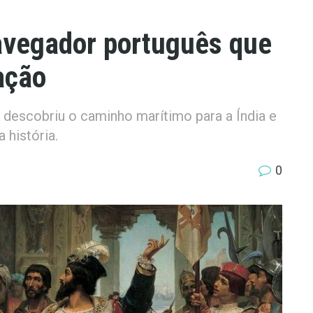
avegador português que
zação
descobriu o caminho marítimo para a Índia e
 história.
0