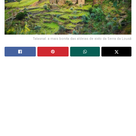
Talasnal: a mais bonita das aldeias de xisto da Serra da Lousã