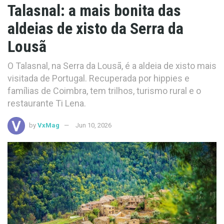
Talasnal: a mais bonita das
aldeias de xisto da Serra da
Lousã
O Talasnal, na Serra da Lousã, é a aldeia de xisto mais
visitada de Portugal. Recuperada por hippies e
famílias de Coimbra, tem trilhos, turismo rural e o
restaurante Ti Lena.
by
VxMag
Jun 10, 2026