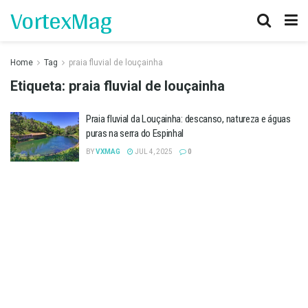
VortexMag
Home
Tag
praia fluvial de louçainha
Etiqueta:
praia fluvial de louçainha
Praia fluvial da Louçainha: descanso, natureza e águas
puras na serra do Espinhal
BY
VXMAG
JUL 4, 2025
0