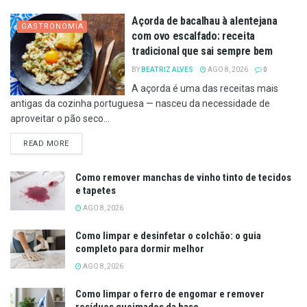
Açorda de bacalhau à alentejana
GASTRONOMIA
com ovo escalfado: receita
tradicional que sai sempre bem
BY
BEATRIZ ALVES
AGO 8, 2026
0
A açorda é uma das receitas mais
antigas da cozinha portuguesa — nasceu da necessidade de
aproveitar o pão seco...
DETAILS
READ MORE
Como remover manchas de vinho tinto de tecidos
e tapetes
AGO 8, 2026
Como limpar e desinfetar o colchão: o guia
completo para dormir melhor
AGO 8, 2026
Como limpar o ferro de engomar e remover
resíduos queimados da base