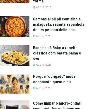
forma
AGO 6, 2026
Gambas al pil pil com alho e
malagueta: receita espanhola
de um petisco delicioso
AGO 6, 2026
Bacalhau à Brás: a receita
clássica com batata palha e
ovo
AGO 6, 2026
Porque “obrigado” muda
consoante quem o diz
AGO 6, 2026
Como limpar o micro-ondas
sem produtos químicos em