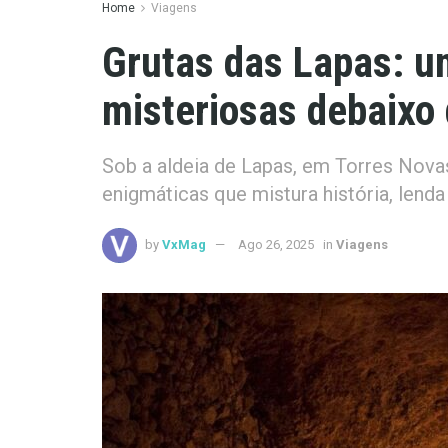
Home
Viagens
Grutas das Lapas: u
misteriosas debaixo
Sob a aldeia de Lapas, em Torres Nova
enigmáticas que mistura história, lenda
by
VxMag
Ago 26, 2025
in
Viagens