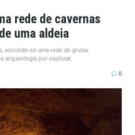
ma rede de cavernas
 de uma aldeia
s, esconde-se uma rede de grutas
 e arqueologia por explorar.
0