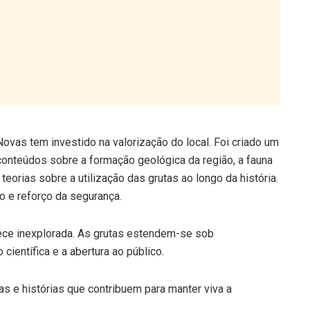
ovas tem investido na valorização do local. Foi criado um
 conteúdos sobre a formação geológica da região, a fauna
teorias sobre a utilização das grutas ao longo da história.
o e reforço da segurança.
ece inexplorada. As grutas estendem-se sob
científica e a abertura ao público.
as e histórias que contribuem para manter viva a
que há anos acompanha visitantes pelas grutas. A ele se
rta de artefactos antigos e até da imagem de Nossa