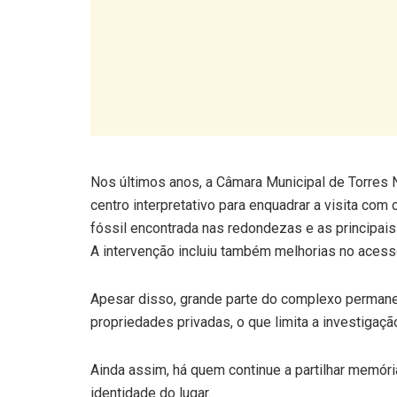
Nos últimos anos, a Câmara Municipal de Torres N
centro interpretativo para enquadrar a visita com
fóssil encontrada nas redondezas e as principais 
A intervenção incluiu também melhorias no acess
Apesar disso, grande parte do complexo perman
propriedades privadas, o que limita a investigação 
Ainda assim, há quem continue a partilhar memóri
identidade do lugar.
É o caso de Vítor “Cartaxo”, habitante da aldeia 
devem muitos dos relatos orais sobre a descobe