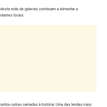
l desta rede de galerias continuam a alimentar a
itantes locais.
centou outras camadas à história. Uma das lendas mais
ligaria as grutas ao Castelo de Torres Novas, a vários