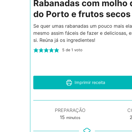
Rabanadas com molho 
do Porto e frutos secos
Se quer umas rabanadas um pouco mais el
mesmo assim fáceis de fazer e deliciosas, e
si. Reúna já os ingredientes!
5
de 1 voto
Imprimir receita
PREPARAÇÃO
C
minutos
15
minutos