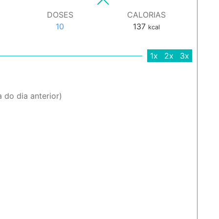
DOSES
CALORIAS
10
137
kcal
1x
2x
3x
a do dia anterior)