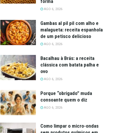
forma
AGO 6, 2026
Gambas al pil pil com alho e
malagueta: receita espanhola
de um petisco delicioso
AGO 6, 2026
Bacalhau à Brás: a receita
clássica com batata palha e
ovo
AGO 6, 2026
Porque “obrigado” muda
consoante quem o diz
AGO 6, 2026
Como limpar o micro-ondas
sem produtos químicos em