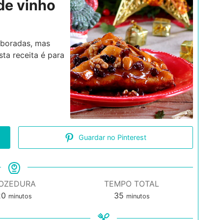
de vinho
aboradas, mas
sta receita é para
Guardar no Pinterest
OZEDURA
TEMPO TOTAL
minutos
minutos
20
35
minutos
minutos