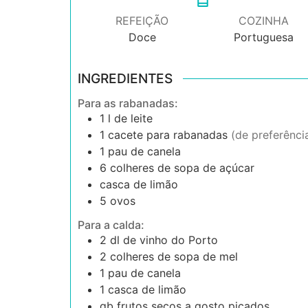
REFEIÇÃO
COZINHA
Doce
Portuguesa
INGREDIENTES
Para as rabanadas:
1
l
de leite
1
cacete para rabanadas
(de preferênci
1
pau de canela
6
colheres de sopa de
açúcar
casca de limão
5
ovos
Para a calda:
2
dl
de vinho do Porto
2
colheres de sopa de
mel
1
pau de canela
1
casca de limão
qb
frutos secos a gosto picados