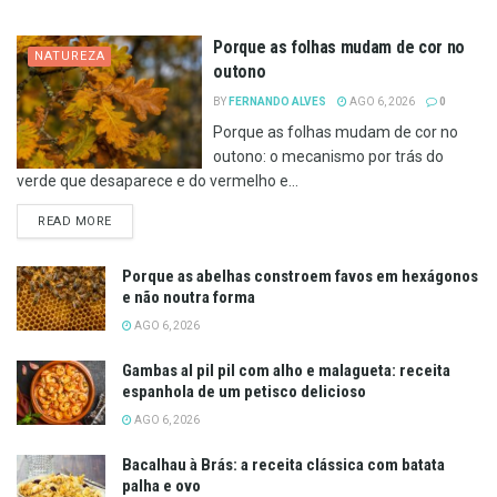
Porque as folhas mudam de cor no
NATUREZA
outono
BY
FERNANDO ALVES
AGO 6, 2026
0
Porque as folhas mudam de cor no
outono: o mecanismo por trás do
verde que desaparece e do vermelho e...
DETAILS
READ MORE
Porque as abelhas constroem favos em hexágonos
e não noutra forma
AGO 6, 2026
Gambas al pil pil com alho e malagueta: receita
espanhola de um petisco delicioso
AGO 6, 2026
Bacalhau à Brás: a receita clássica com batata
palha e ovo