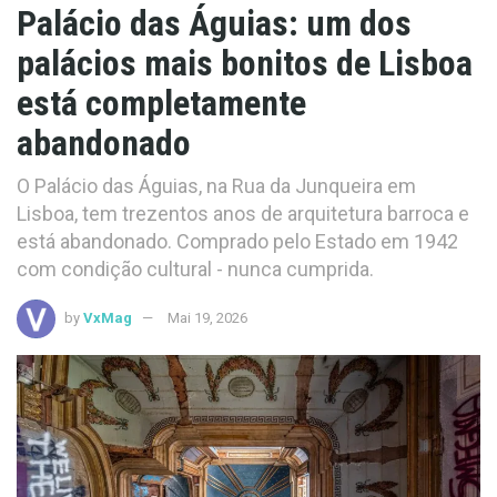
Palácio das Águias: um dos
palácios mais bonitos de Lisboa
está completamente
abandonado
O Palácio das Águias, na Rua da Junqueira em
Lisboa, tem trezentos anos de arquitetura barroca e
está abandonado. Comprado pelo Estado em 1942
com condição cultural - nunca cumprida.
by
VxMag
Mai 19, 2026