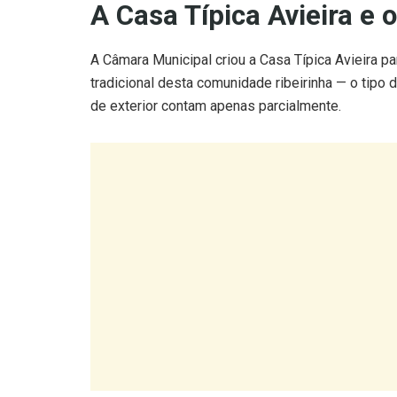
A Câmara Municipal criou a Casa Típica Avieira pa
tradicional desta comunidade ribeirinha — o tip
de exterior contam apenas parcialmente.
O museu “Escaroupim e o Rio” preserva a memória
história da aldeia e o trabalho de conservação q