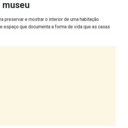
ra preservar e mostrar o interior de uma habitação
o de espaço que documenta a forma de vida que as casas
 das diversas comunidades ribeirinhas do Tejo, com a
ue as autoridades locais têm vindo a desenvolver para que