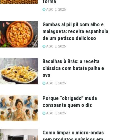
forma
AGO 6, 2026
Gambas al pil pil com alho e
malagueta: receita espanhola
de um petisco delicioso
AGO 6, 2026
Bacalhau à Brás: a receita
clássica com batata palha e
ovo
AGO 6, 2026
Porque “obrigado” muda
consoante quem o diz
AGO 6, 2026
Como limpar o micro-ondas
sem produtos químicos em