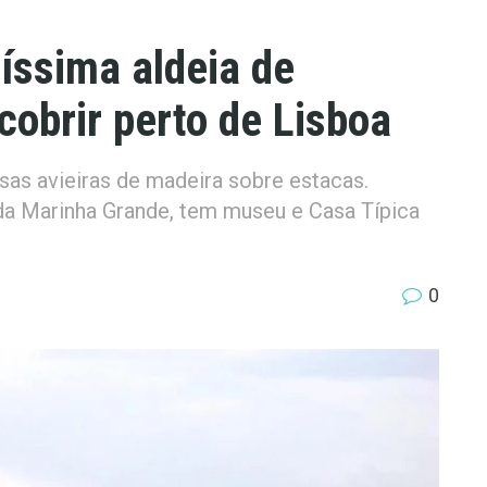
íssima aldeia de
obrir perto de Lisboa
sas avieiras de madeira sobre estacas.
a Marinha Grande, tem museu e Casa Típica
0