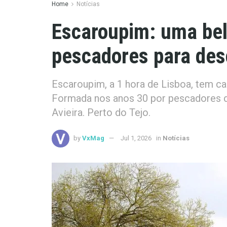
Home
Notícias
Escaroupim: uma bel
pescadores para desc
Escaroupim, a 1 hora de Lisboa, tem ca
Formada nos anos 30 por pescadores d
Avieira. Perto do Tejo.
by
VxMag
Jul 1, 2026
in
Notícias