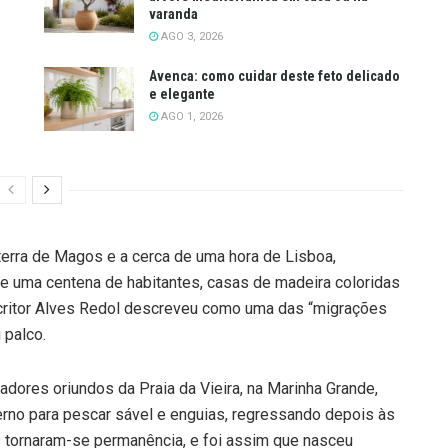
varanda
AGO 3, 2026
Avenca: como cuidar deste feto delicado
e elegante
AGO 1, 2026
terra de Magos e a cerca de uma hora de Lisboa,
e uma centena de habitantes, casas de madeira coloridas
scritor Alves Redol descreveu como uma das “migrações
 palco.
ores oriundos da Praia da Vieira, na Marinha Grande,
rno para pescar sável e enguias, regressando depois às
 tornaram-se permanência, e foi assim que nasceu