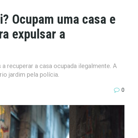
lei? Ocupam uma casa e
ra expulsar a
 a recuperar a casa ocupada ilegalmente. A
rio jardim pela polícia.
0