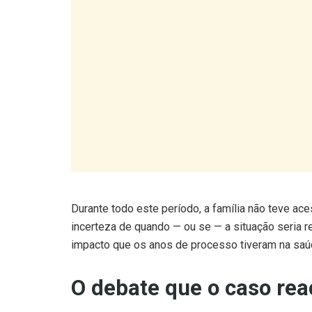
Durante todo este período, a família não teve a
incerteza de quando — ou se — a situação seria r
impacto que os anos de processo tiveram na saúde
O debate que o caso re
Este episódio não é isolado. França tem acumul
que outros países europeus também conhecem: a 
rápida, o desequilíbrio entre os direitos dos ocup