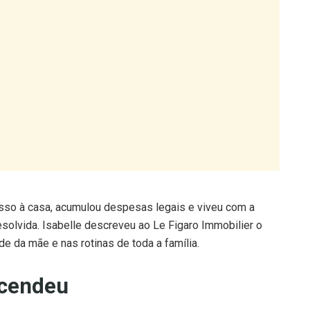
cesso à casa, acumulou despesas legais e viveu com a
esolvida. Isabelle descreveu ao Le Figaro Immobilier o
 da mãe e nas rotinas de toda a família.
acendeu
ado casos semelhantes que expõem fragilidades legais
dificuldade em expulsar ocupantes ilegais de forma
antes e os dos proprietários, e a lentidão dos tribunais na