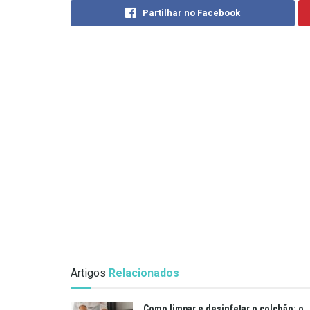
Partilhar no Facebook
Artigos
Relacionados
Como limpar e desinfetar o colchão: o