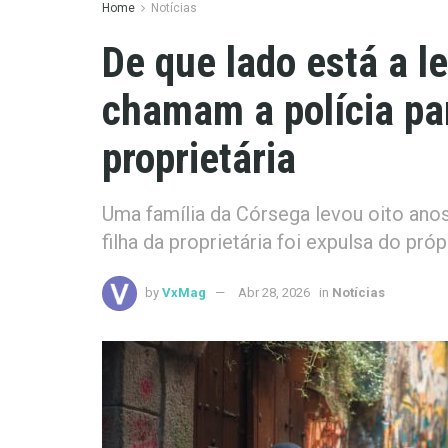
Home
Notícias
De que lado está a 
chamam a polícia pa
proprietária
Uma família da Córsega levou oito anos
filha da proprietária foi expulsa do próp
by
VxMag
Abr 28, 2026
in
Notícias