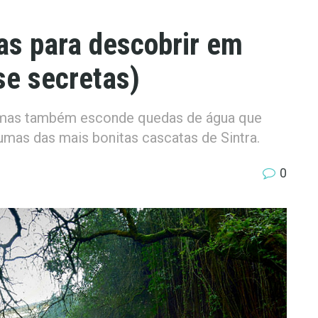
as para descobrir em
se secretas)
s mas também esconde quedas de água que
umas das mais bonitas cascatas de Sintra.
0