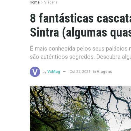
Home
Viagens
8 fantásticas cascat
Sintra (algumas qua
É mais conhecida pelos seus palácio
são autênticos segredos. Descubra alg
by
VxMag
Out 27, 2021
in
Viagens