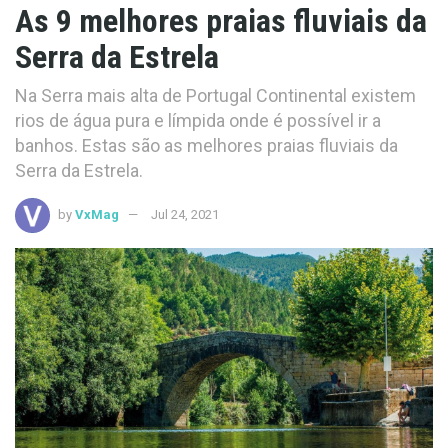
As 9 melhores praias fluviais da
Serra da Estrela
Na Serra mais alta de Portugal Continental existem
rios de água pura e límpida onde é possível ir a
banhos. Estas são as melhores praias fluviais da
Serra da Estrela.
by
VxMag
Jul 24, 2021