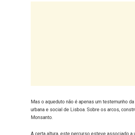
Mas o aqueduto não é apenas um testemunho da 
urbana e social de Lisboa. Sobre os arcos, const
Monsanto.
A certa altura, este percurso esteve associado 
empurrado várias vítimas do cimo da arcaria, sim
mais negras da cidade.