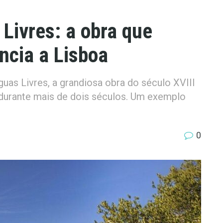
Livres: a obra que
ncia a Lisboa
uas Livres, a grandiosa obra do século XVIII
durante mais de dois séculos. Um exemplo
0