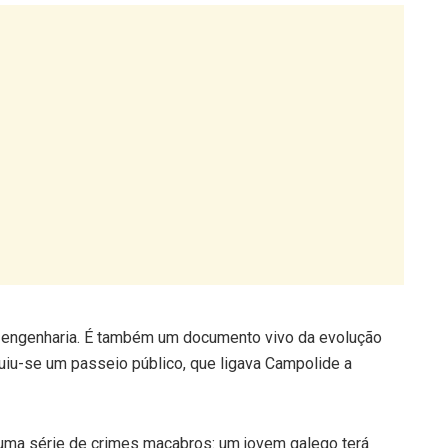
engenharia. É também um documento vivo da evolução
ruiu-se um passeio público, que ligava Campolide a
a uma série de crimes macabros: um jovem galego terá
ulando suicídios, o que deu origem a uma das histórias