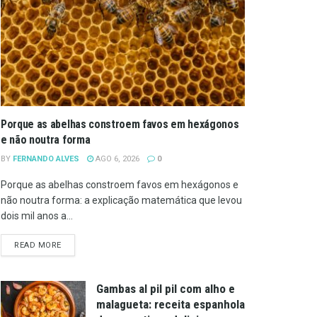
Porque as abelhas constroem favos em hexágonos
e não noutra forma
BY
FERNANDO ALVES
AGO 6, 2026
0
Porque as abelhas constroem favos em hexágonos e
não noutra forma: a explicação matemática que levou
dois mil anos a...
DETAILS
READ MORE
Gambas al pil pil com alho e
malagueta: receita espanhola