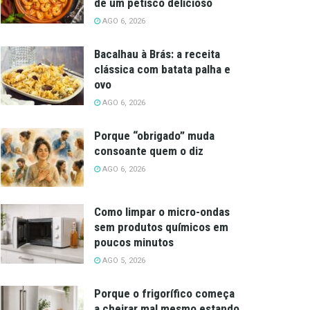
de um petisco delicioso
AGO 6, 2026
Bacalhau à Brás: a receita
clássica com batata palha e
ovo
AGO 6, 2026
Porque “obrigado” muda
consoante quem o diz
AGO 6, 2026
Como limpar o micro-ondas
sem produtos químicos em
poucos minutos
AGO 5, 2026
Porque o frigorífico começa
a cheirar mal mesmo estando