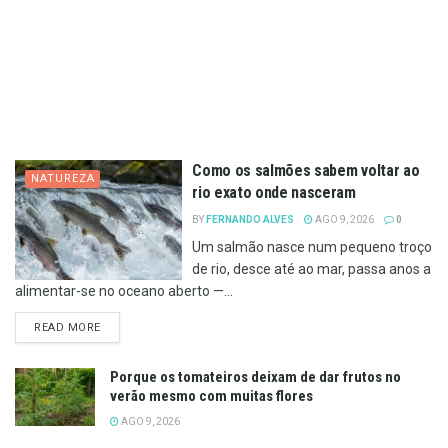
Como os salmões sabem voltar ao
NATUREZA
rio exato onde nasceram
BY
FERNANDO ALVES
AGO 9, 2026
0
Um salmão nasce num pequeno troço
de rio, desce até ao mar, passa anos a
alimentar-se no oceano aberto —...
DETAILS
READ MORE
Porque os tomateiros deixam de dar frutos no
verão mesmo com muitas flores
AGO 9, 2026