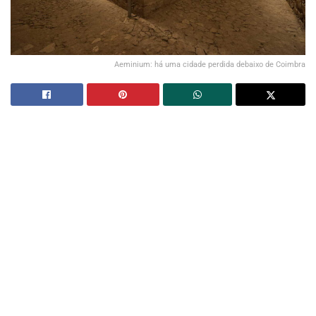
Aeminium: há uma cidade perdida debaixo de Coimbra