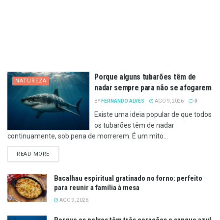
Porque alguns tubarões têm de
NATUREZA
nadar sempre para não se afogarem
BY
FERNANDO ALVES
AGO 9, 2026
0
Existe uma ideia popular de que todos
os tubarões têm de nadar
continuamente, sob pena de morrerem. É um mito...
DETAILS
READ MORE
Bacalhau espiritual gratinado no forno: perfeito
para reunir a família à mesa
AGO 9, 2026
Porque os polvos têm três corações e sangue azul