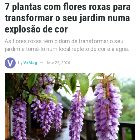
7 plantas com flores roxas para
transformar o seu jardim numa
explosão de cor
As flores roxas têm o dom de transformar o seu
jardim e torná-lo num local repleto de cor e alegria.
by
VxMag
Mar 25, 2026