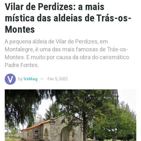
Vilar de Perdizes: a mais
mística das aldeias de Trás-os-
Montes
A pequena aldeia de Vilar de Perdizes, em
Montalegre, é uma das mais famosas de Trás-os-
Montes. E muito por causa da obra do carismático
Padre Fontes.
by
VxMag
Fev 5, 2022