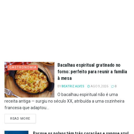
Bacalhau espiritual gratinado no
GASTRONOMIA
forno: perfeito para reunir a família
à mesa
BY
BEATRIZ ALVES
AGO 9, 2026
0
O bacalhau espiritual não é uma
receita antiga — surgiu no século XX, atribuída a uma cozinheira
francesa que adaptou...
DETAILS
READ MORE
Porque os polvos têm três corações e sangue azul